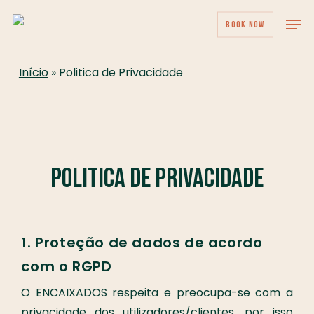
Skip
Men
BOOK NOW
to
main
content
Início
»
Politica de Privacidade
Politica de Privacidade
1. Proteção de dados de acordo
com o RGPD
O ENCAIXADOS respeita e preocupa-se com a
privacidade dos utilizadores/clientes, por isso